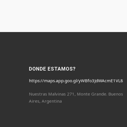
DONDE ESTAMOS?
https://maps.app.goo.gl/yWBfo3JdWAcmE1VL8
Nuestras Malvinas 271, Monte Grande. Buenos
Aires, Argentina