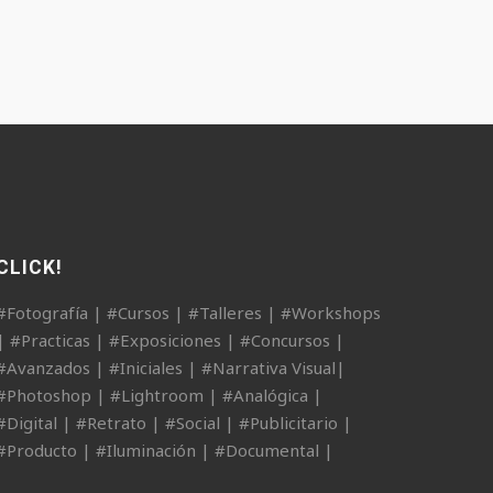
CLICK!
#Fotografía | #Cursos | #Talleres | #Workshops
| #Practicas | #Exposiciones | #Concursos |
#Avanzados | #Iniciales | #Narrativa Visual|
#Photoshop | #Lightroom | #Analógica |
#Digital | #Retrato | #Social | #Publicitario |
#Producto | #Iluminación | #Documental |