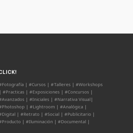
CLICK!
#Fotografía | #Cursos | #Talleres | #Workshops
| #Practicas | #Exposiciones | #Concursos |
#Avanzados | #Iniciales | #Narrativa Visual|
#Photoshop | #Lightroom | #Analógica |
#Digital | #Retrato | #Social | #Publicitario |
#Producto | #Iluminación | #Documental |