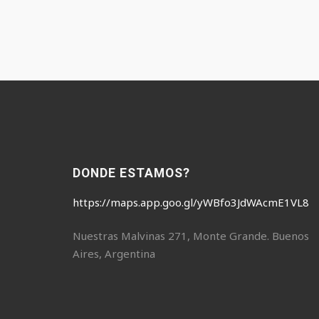
DONDE ESTAMOS?
https://maps.app.goo.gl/yWBfo3JdWAcmE1VL8
Nuestras Malvinas 271, Monte Grande. Buenos
Aires, Argentina