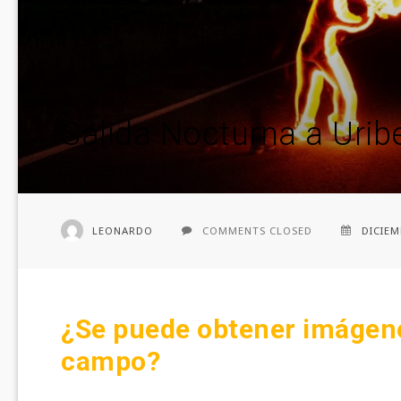
Salida Nocturna a Urib
LEONARDO
COMMENTS CLOSED
DICIEM
¿Se puede obtener imágene
campo?