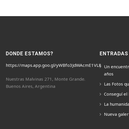
DONDE ESTAMOS?
ENTRADAS
https://maps.app.goo.gl/yWBfo3JdWAcmE1VL8
Un encuentr
años
Nuestras Malvinas 271, Monte Grande.
Las Fotos q
Buenos Aires, Argentina
Conseguí el 
La humanida
Nueva galerí