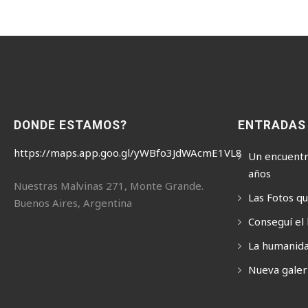
DONDE ESTAMOS?
ENTRADAS
https://maps.app.goo.gl/yWBfo3JdWAcmE1VL8
Un encuentr
años
Nuestras Malvinas 271, Monte Grande.
Las Fotos q
Buenos Aires, Argentina
Conseguí el 
La humanida
Nueva galerí