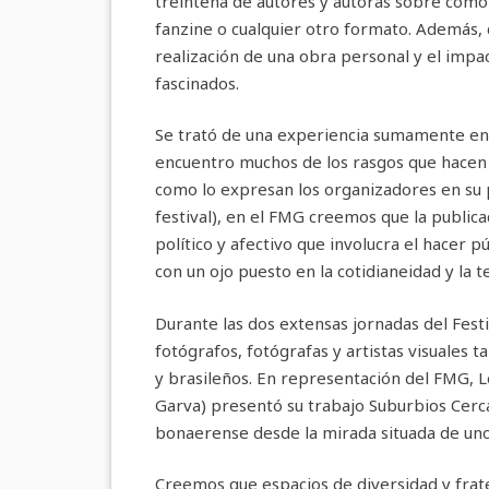
treintena de autores y autoras sobre cómo d
fanzine o cualquier otro formato. Además, 
realización de una obra personal y el impa
fascinados.
Se trató de una experiencia sumamente en
encuentro muchos de los rasgos que hacen 
como lo expresan los organizadores en su
festival), en el FMG creemos que la publicac
político y afectivo que involucra el hacer 
con un ojo puesto en la cotidianeidad y la te
Durante las dos extensas jornadas del Fest
fotógrafos, fotógrafas y artistas visuales
y brasileños. En representación del FMG, 
Garva) presentó su trabajo Suburbios Cerc
bonaerense desde la mirada situada de uno
Creemos que espacios de diversidad y frat