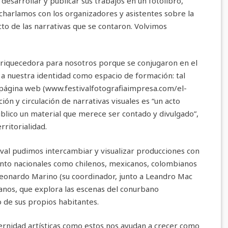
esarrollar y publicar sus trabajos en un fotolibro,
charlamos con los organizadores y asistentes sobre la
cto de las narrativas que se contaron. Volvimos
riquecedora para nosotros porque se conjugaron en el
a nuestra identidad como espacio de formación: tal
 página web (www.festivalfotografiaimpresa.com/el-
ión y circulación de narrativas visuales es “un acto
público un material que merece ser contado y divulgado”,
rritorialidad.
ival pudimos intercambiar y visualizar producciones con
 tanto nacionales como chilenos, mexicanos, colombianos
Leonardo Marino (su coordinador, junto a Leandro Mac
anos, que explora las escenas del conurbano
 de sus propios habitantes.
ernidad artísticas como estos nos ayudan a crecer como