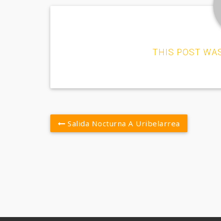
THIS POST WA
Salida Nocturna A Uribelarrea
Post
navigation