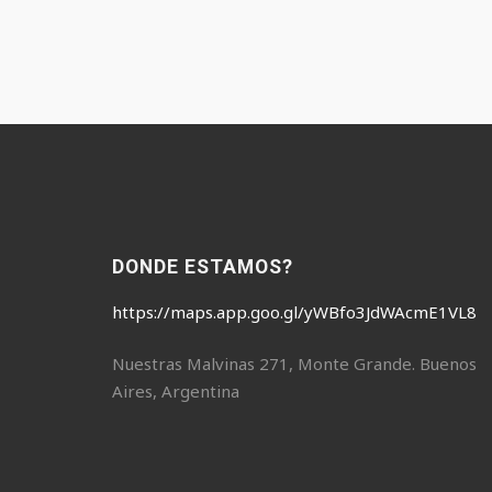
DONDE ESTAMOS?
https://maps.app.goo.gl/yWBfo3JdWAcmE1VL8
Nuestras Malvinas 271, Monte Grande. Buenos
Aires, Argentina