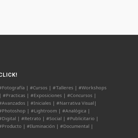
CLICK!
#Fotografía | #Cursos | #Talleres | #Workshops
| #Practicas | #Exposiciones | #Concursos |
#Avanzados | #Iniciales | #Narrativa Visual|
#Photoshop | #Lightroom | #Analógica |
#Digital | #Retrato | #Social | #Publicitario |
#Producto | #Iluminación | #Documental |