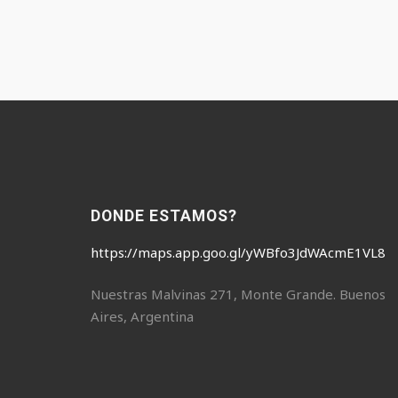
DONDE ESTAMOS?
https://maps.app.goo.gl/yWBfo3JdWAcmE1VL8
Nuestras Malvinas 271, Monte Grande. Buenos
Aires, Argentina