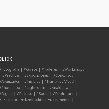
CLICK!
#Fotografía | #Cursos | #Talleres | #Workshops
| #Practicas | #Exposiciones | #Concursos |
#Avanzados | #Iniciales | #Narrativa Visual|
#Photoshop | #Lightroom | #Analógica |
#Digital | #Retrato | #Social | #Publicitario |
#Producto | #Iluminación | #Documental |