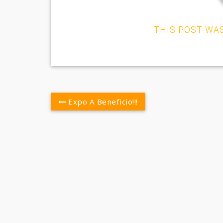
THIS POST WA
Expo A Beneficio!!!
Post
navigation